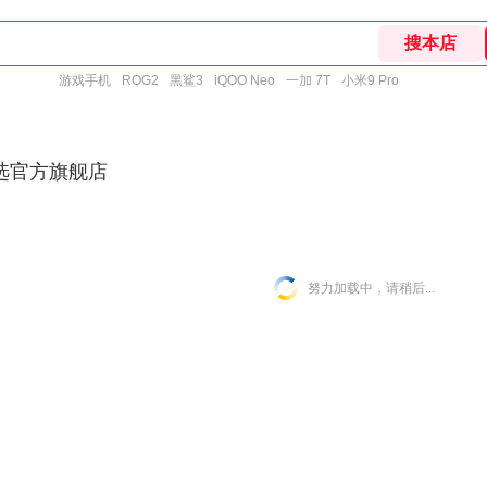
游戏手机
ROG2
黑鲨3
iQOO Neo
一加 7T
小米9 Pro
选官方旗舰店
努力加载中，请稍后...