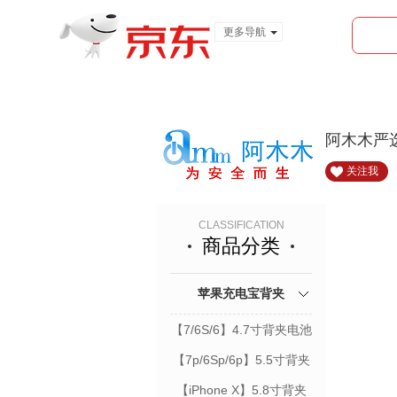
更多导航
服装城
食品
金融
阿木木严
关注我
CLASSIFICATION
商品分类
苹果充电宝背夹
【7/6S/6】4.7寸背夹电池
【7p/6Sp/6p】5.5寸背夹
电池
【iPhone X】5.8寸背夹